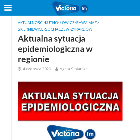
AKTUALNOŚCI
•
KUTNO
•
ŁOWICZ
•
RAWA MAZ.
•
SKIERNIEWICE
•
SOCHACZEW
•
ŻYRARDÓW
Aktualna sytuacja
epidemiologiczna w
regionie
4 czerwca 2020
Agata Siniarska