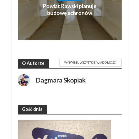
Powiat Rawski planuje
budowę schronów
WYŚWIETL WSZYSTKIE WIADOMOŚCI
O Autorze
Dagmara Skopiak
Gość dnia