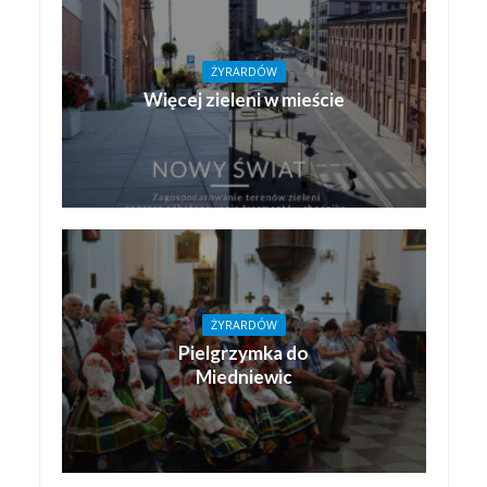
ŻYRARDÓW
Więcej zieleni w mieście
ŻYRARDÓW
Pielgrzymka do
Miedniewic