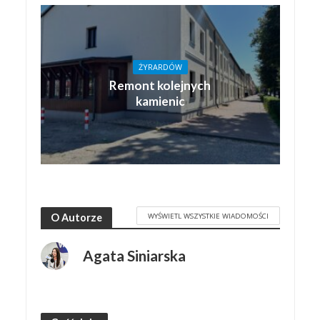
ŻYRARDÓW
Remont kolejnych
kamienic
WYŚWIETL WSZYSTKIE WIADOMOŚCI
O Autorze
Agata Siniarska