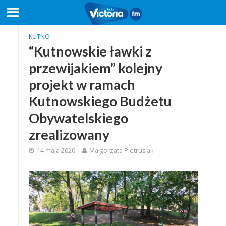
KUTNO
“Kutnowskie ławki z
przewijakiem” kolejny
projekt w ramach
Kutnowskiego Budżetu
Obywatelskiego
zrealizowany
14 maja 2020
Małgorzata Pietrusiak