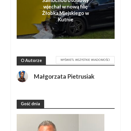
Samochód osobowy
wjechał w nową filię
Żłobka Miejskiego w
Kutnie
WYŚWIETL WSZYSTKIE WIADOMOŚCI
O Autorze
Małgorzata Pietrusiak
Gość dnia