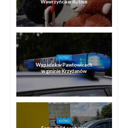
Wawrzyńca w Kutnie
KUTNO
Wypadek w Pawłowicach
w gminie Krzyżanów
KUTNO