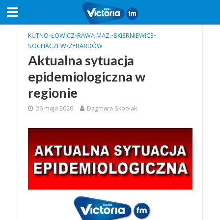
KUTNO
•
ŁOWICZ
•
RAWA MAZ.
•
SKIERNIEWICE
•
SOCHACZEW
•
ŻYRARDÓW
Aktualna sytuacja
epidemiologiczna w
regionie
26 maja 2020
Dagmara Skopiak