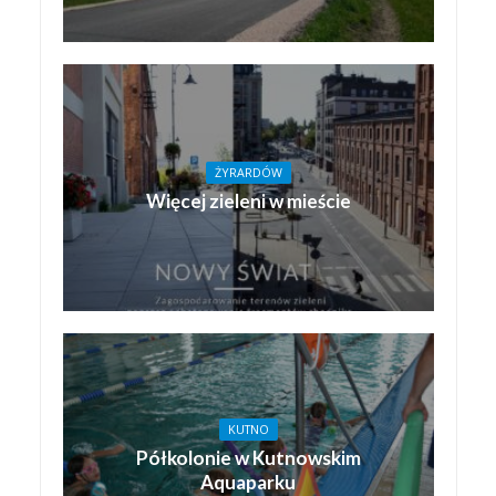
ŻYRARDÓW
Więcej zieleni w mieście
KUTNO
Półkolonie w Kutnowskim
Aquaparku