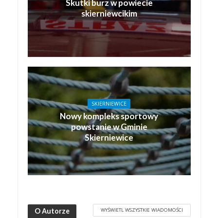
Skutki burz w powiecie
skierniewcikim
SKIERNIEWICE
Nowy kompleks sportowy
powstanie w Gminie
Skierniewice
WYŚWIETL WSZYSTKIE WIADOMOŚCI
O Autorze