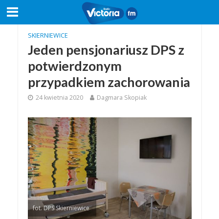
SKIERNIEWICE
Jeden pensjonariusz DPS z
potwierdzonym
przypadkiem zachorowania
24 kwietnia 2020
Dagmara Skopiak
fot. DPS Skierniewice