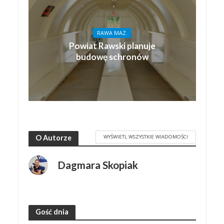
RAWA MAZ.
Powiat Rawski planuje
budowę schronów
WYŚWIETL WSZYSTKIE WIADOMOŚCI
O Autorze
Dagmara Skopiak
Gość dnia