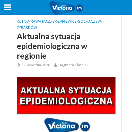
KUTNO
•
RAWA MAZ.
•
SKIERNIEWICE
•
SOCHACZEW
•
ŻYRARDÓW
Aktualna sytuacja
epidemiologiczna w
regionie
17 kwietnia 2020
Dagmara Skopiak