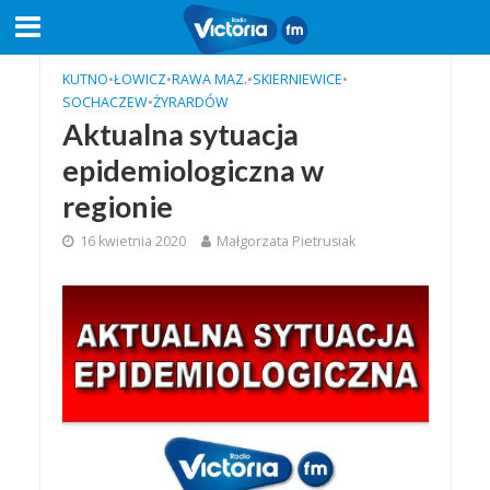
KUTNO
•
ŁOWICZ
•
RAWA MAZ.
•
SKIERNIEWICE
•
SOCHACZEW
•
ŻYRARDÓW
Aktualna sytuacja
epidemiologiczna w
regionie
16 kwietnia 2020
Małgorzata Pietrusiak