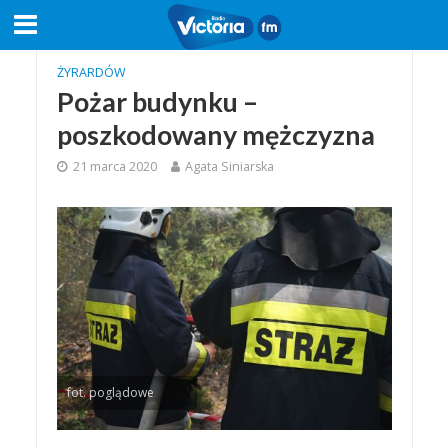
ŻYRARDÓW
Pożar budynku –
poszkodowany mężczyzna
21 marca 2020
Agata Siniarska
fot. poglądowe