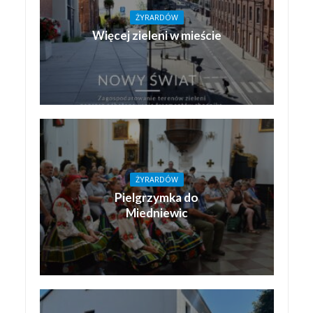
ŻYRARDÓW
Więcej zieleni w mieście
ŻYRARDÓW
Pielgrzymka do
Miedniewic