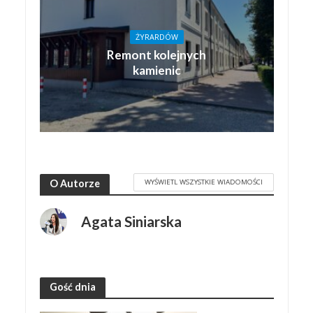
ŻYRARDÓW
Remont kolejnych
kamienic
WYŚWIETL WSZYSTKIE WIADOMOŚCI
O Autorze
Agata Siniarska
Gość dnia