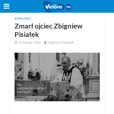
RAWA MAZ.
Zmarł ojciec Zbigniew
Pisiałek
22 lutego 2020
Dagmara Skopiak
fot.
pasjoniscirawamazo
wiecka.pl