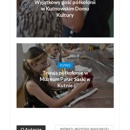
Wyjątkowy gość półkolonii
w Kutnowskim Domu
Kultury
KUTNO
Trwają półkolonie w
Muzeum Pałac Saski w
Kutnie
WYŚWIETL WSZYSTKIE WIADOMOŚCI
O Autorze