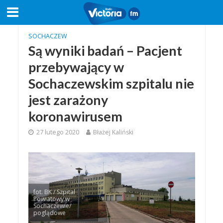
SOCHACZEW
Są wyniki badań – Pacjent
przebywający w
Sochaczewskim szpitalu nie
jest zarażony
koronawirusem
27 lutego 2020
Błażej Kaliński
fot. BK / Szpital
Powiatowy w
Sochaczewie/
poglądowe