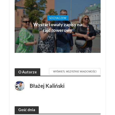
SOCHACZEW
Wystartowały zapisy na
rajd rowerowy
WYŚWIETL WSZYSTKIE WIADOMOŚCI
O Autorze
Błażej Kaliński
Gość dnia