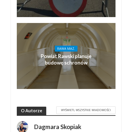
RAWA MAZ.
Powiat Rawski planuje
budowę schronów
WYŚWIETL WSZYSTKIE WIADOMOŚCI
O Autorze
Dagmara Skopiak