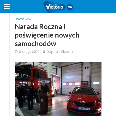
RAWA MAZ.
Narada Roczna i
poświęcenie nowych
samochodów
6 lutego 2020
Dagmara Skopiak