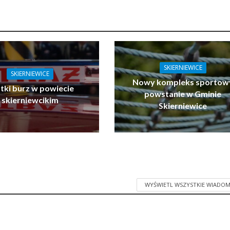
SKIERNIEWICE
SKIERNIEWICE
Nowy kompleks sportow
tki burz w powiecie
powstanie w Gminie
skierniewcikim
Skierniewice
WYŚWIETL WSZYSTKIE WIADOM