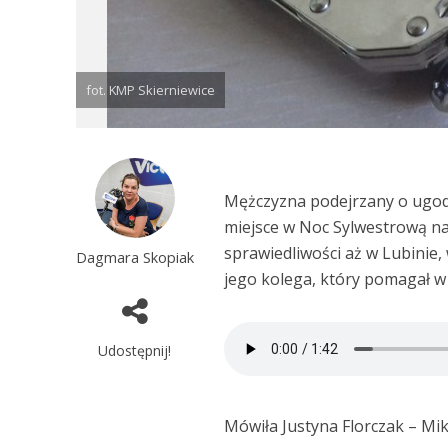
fot. KMP Skierniewice
Mężczyzna podejrzany o ugod
miejsce w Noc Sylwestrową na
sprawiedliwości aż w Lubinie,
Dagmara Skopiak
jego kolega, który pomagał w
Udostępnij!
Mówiła Justyna Florczak – Mik