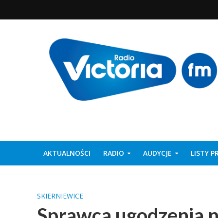
AKTUALNOŚCI
RADIO
AUDYCJE
LISTY 
SKIERNIEWICE
Sprawca ugodzenia 