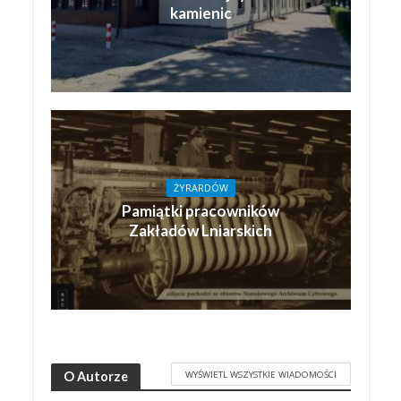
kamienic
ŻYRARDÓW
Pamiątki pracowników
Zakładów Lniarskich
WYŚWIETL WSZYSTKIE WIADOMOŚCI
O Autorze