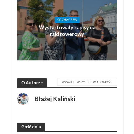
SOCHACZEW
Wystartowały zapisy na
rajd rowerowy
WYŚWIETL WSZYSTKIE WIADOMOŚCI
O Autorze
Błażej Kaliński
Gość dnia