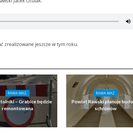
rawski Jacek Otulak.
ć zrealizowane jeszcze w tym roku.
RAWA MAZ.
RAWA MAZ.
tolniki – Grabice będzie
Powiat Rawski planuje bud
remontowana
schronów