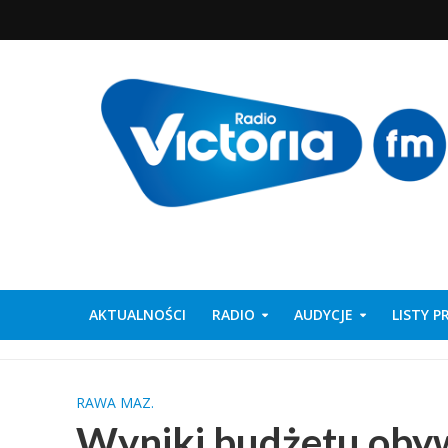
AKTUALNOŚCI
RADIO
AUDYCJE
LISTY 
RAWA MAZ.
Wyniki budżetu obyw