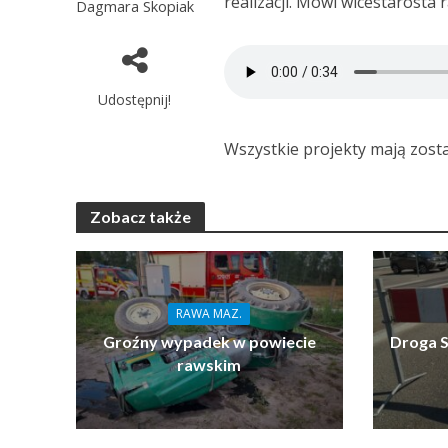
realizacji. Mówi wicestarosta 
Dagmara Skopiak
Udostępnij!
Wszystkie projekty mają zosta
Zobacz także
RAWA MAZ.
Groźny wypadek w powiecie
Droga S
rawskim