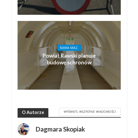
RAWA MAZ.
Powiat Rawski planuje
budowę schronów
WYŚWIETL WSZYSTKIE WIADOMOŚCI
O Autorze
Dagmara Skopiak