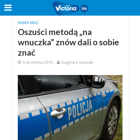
RAWA MAZ.
Oszuści metodą „na
wnuczka” znów dali o sobie
znać
6 września 2019
Dagmara Skopiak