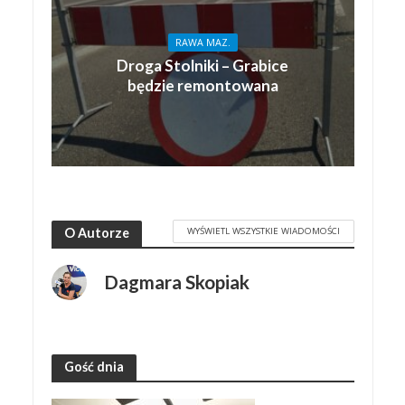
RAWA MAZ.
Droga Stolniki – Grabice
będzie remontowana
WYŚWIETL WSZYSTKIE WIADOMOŚCI
O Autorze
Dagmara Skopiak
Gość dnia