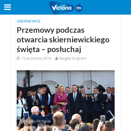
SKIERNIEWICE
Przemowy podczas
otwarcia skierniewickiego
święta – posłuchaj
15 września 2019
Magda Grajnert
fot. Agata Michalak