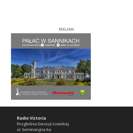
REKLAMA
Radio Victoria
Rozgłośnia Diecezji Łowickiej
ul. Seminaryjna 6a