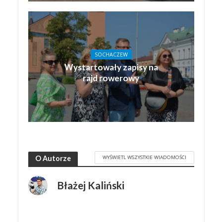
SOCHACZEW
Wystartowały zapisy na
rajd rowerowy
WYŚWIETL WSZYSTKIE WIADOMOŚCI
O Autorze
Błażej Kaliński