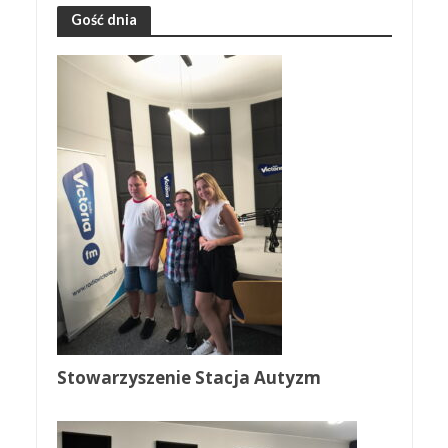
Gość dnia
Stowarzyszenie Stacja Autyzm