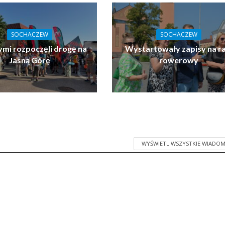
SOCHACZEW
SOCHACZEW
ymi rozpoczęli drogę na
Wystartowały zapisy na ra
Jasną Górę
rowerowy
WYŚWIETL WSZYSTKIE WIADOM