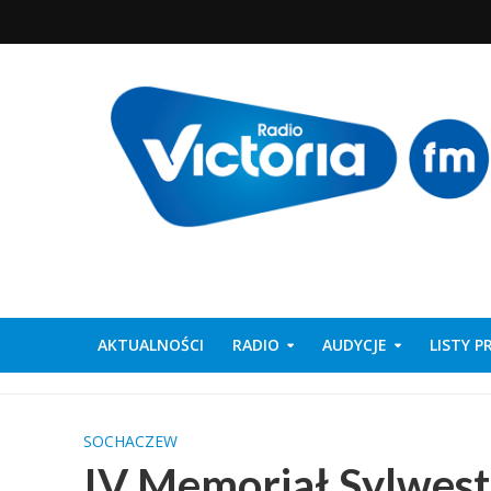
AKTUALNOŚCI
RADIO
AUDYCJE
LISTY 
SOCHACZEW
IV Memoriał Sylwest