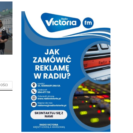
jd
OŚCI