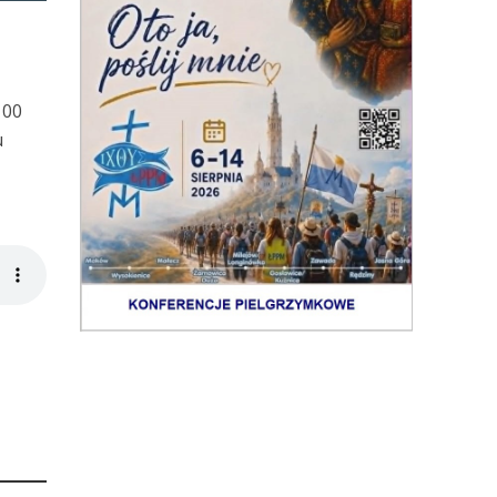
V
100
u