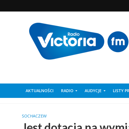
AKTUALNOŚCI
RADIO
AUDYCJE
LISTY 
SOCHACZEW
Jest dotacja na wym