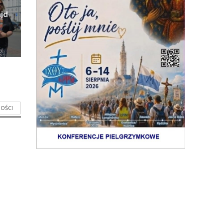
jd
OŚCI