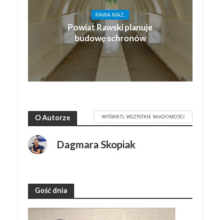
RAWA MAZ.
Powiat Rawski planuje
budowę schronów
WYŚWIETL WSZYSTKIE WIADOMOŚCI
O Autorze
Dagmara Skopiak
Gość dnia