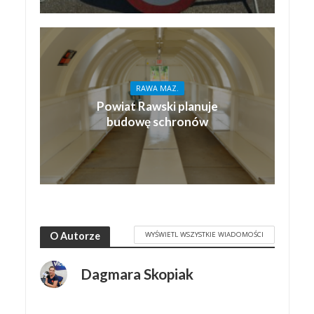
RAWA MAZ.
Powiat Rawski planuje
budowę schronów
WYŚWIETL WSZYSTKIE WIADOMOŚCI
O Autorze
Dagmara Skopiak