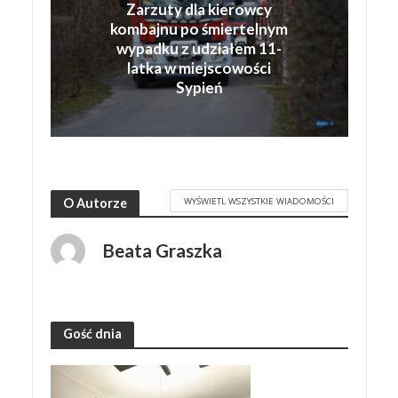
Zarzuty dla kierowcy
kombajnu po śmiertelnym
wypadku z udziałem 11-
latka w miejscowości
Sypień
WYŚWIETL WSZYSTKIE WIADOMOŚCI
O Autorze
Beata Graszka
Gość dnia