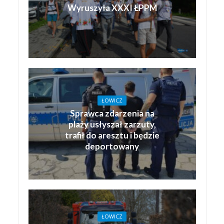
Wyruszyła XXXI ŁPPM
ŁOWICZ
Sprawca zdarzenia na
plaży usłyszał zarzuty,
trafił do aresztu i będzie
deportowany
ŁOWICZ