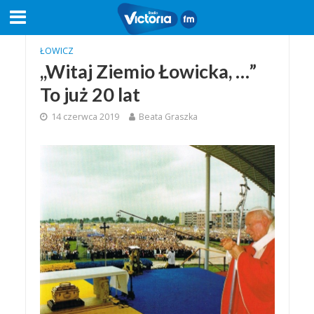
ŁOWICZ
,,Witaj Ziemio Łowicka, …”
To już 20 lat
14 czerwca 2019
Beata Graszka