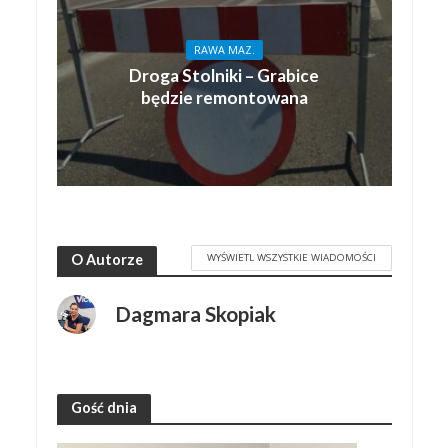
RAWA MAZ.
Droga Stolniki – Grabice
będzie remontowana
WYŚWIETL WSZYSTKIE WIADOMOŚCI
O Autorze
Dagmara Skopiak
Gość dnia