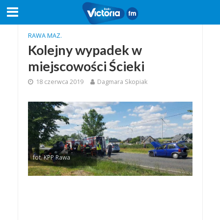
RAWA MAZ.
Kolejny wypadek w
miejscowości Ścieki
18 czerwca 2019
Dagmara Skopiak
fot. KPP Rawa