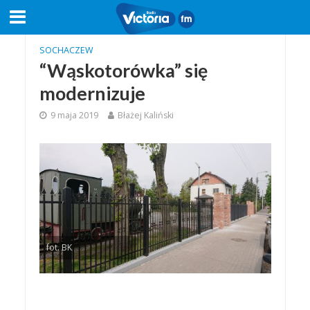
SOCHACZEW
“Wąskotorówka” się
modernizuje
9 maja 2019
Błażej Kaliński
fot. BK