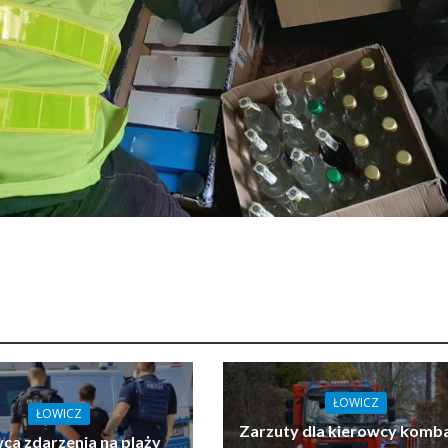
ŁOWICZ
ŁOWICZ
Zarzuty dla kierowcy komb
ca zdarzenia na plaży