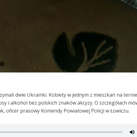
trzymali dwie Ukrainki. Kobiety w jednym z mieszkań na terni
osy i alkohol bez polskich znaków akcyzy. O szczegółach mó
, oficer prasowy Komendy Powiatowej Policji w Łowiczu.