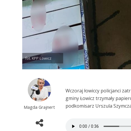
fot. KPP Łowicz
Wczoraj łowiccy policjanci za
gminy Łowicz trzymały papier
podkomisarz Urszula Szymczak
Magda Grajnert