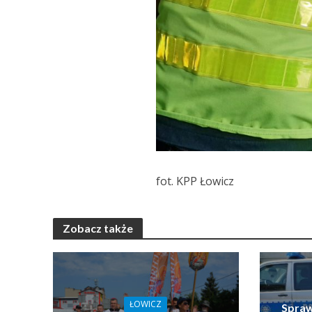
fot. KPP Łowicz
Zobacz także
ŁOWICZ
Spraw