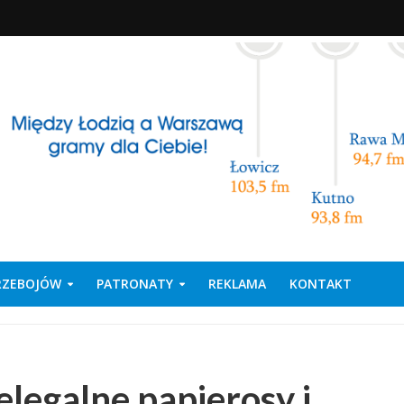
PRZEBOJÓW
PATRONATY
REKLAMA
KONTAKT
elegalne papierosy i