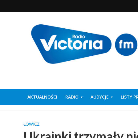
AKTUALNOŚCI
RADIO
AUDYCJE
LISTY 
ŁOWICZ
Ukrainki trzymały ni