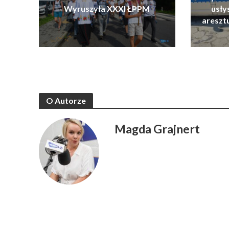
Wyruszyła XXXI ŁPPM
usłys
areszt
O Autorze
Magda Grajnert