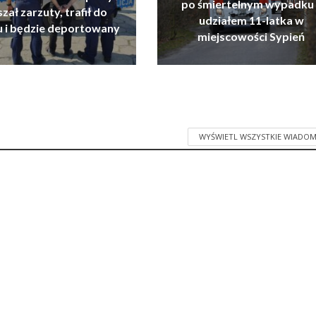
po śmiertelnym wypadku 
zał zarzuty, trafił do
udziałem 11-latka w
u i będzie deportowany
miejscowości Sypień
WYŚWIETL WSZYSTKIE WIADOM