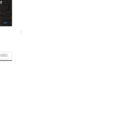
z
.
OŚCI