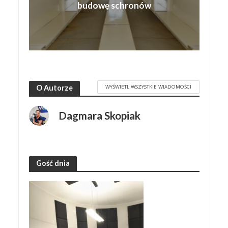
budowę schronów
WYŚWIETL WSZYSTKIE WIADOMOŚCI
O Autorze
Dagmara Skopiak
Gość dnia