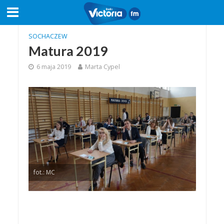
SOCHACZEW
Matura 2019
6 maja 2019
Marta Cypel
fot.: MC