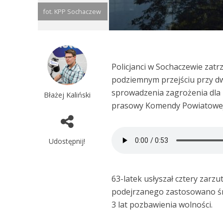
fot. KPP Sochaczew
Policjanci w Sochaczewie zatr
podziemnym przejściu przy dw
sprowadzenia zagrożenia dla z
Błażej Kaliński
prasowy Komendy Powiatowej 
Udostępnij!
63-latek usłyszał cztery zarz
podejrzanego zastosowano śr
3 lat pozbawienia wolności.