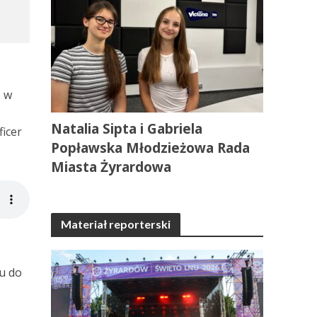
ć w
Natalia Sipta i Gabriela
ficer
Popławska Młodzieżowa Rada
Miasta Żyrardowa
Materiał reporterski
u do