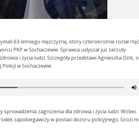
zymali 63-letniego mężczyznę, który czterokrotnie rozlał rtę
orcu PKP w Sochaczewie. Sprawca usłyszał już zarzuty
drowia i życia ludzi. Szczegóły przedstawi Agnieszka Dzik, o
Policji w Sochaczewie.
uty sprowadzenia zagrożenia dla zdrowia i życia ludzi. Wobec
odek zapobiegawczy w postaci dozoru policyjnego. Grozi m