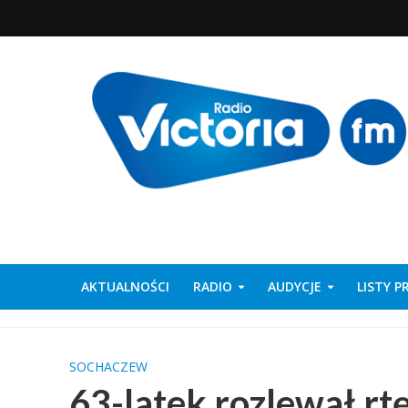
AKTUALNOŚCI
RADIO
AUDYCJE
LISTY 
SOCHACZEW
63-latek rozlewał rtę