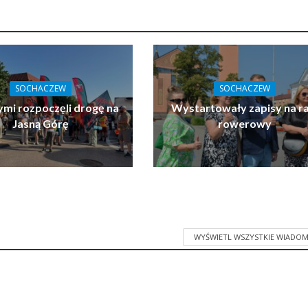
SOCHACZEW
SOCHACZEW
ymi rozpoczęli drogę na
Wystartowały zapisy na ra
Jasną Górę
rowerowy
WYŚWIETL WSZYSTKIE WIADOM