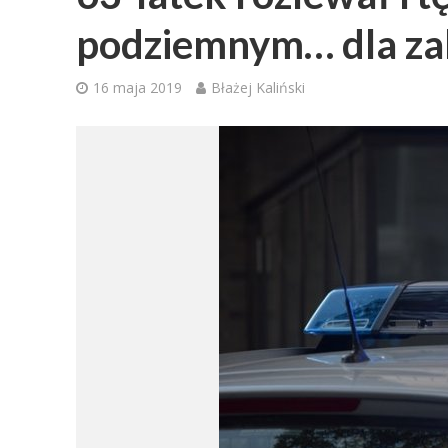
podziemnym… dla z
16 maja 2019
Błażej Kaliński