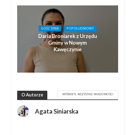
GOŚĆ DNIA
POPOŁUDNIOWY
Daria Broniarek z Urzędu
Gminy w Nowym
Kawęczynie
WYŚWIETL WSZYSTKIE WIADOMOŚCI
O Autorze
Agata Siniarska