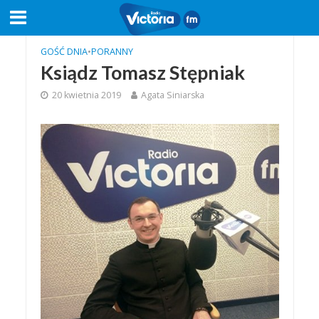
GOŚĆ DNIA
•
PORANNY
Ksiądz Tomasz Stępniak
20 kwietnia 2019
Agata Siniarska