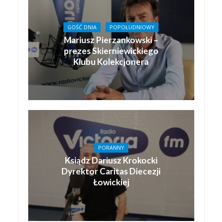
GOŚĆ DNIA
POPOŁUDNIOWY
Mariusz Pierzankowski –
prezes Skierniewickiego
Klubu Kolekcjonera
PORANNY
Ksiądz Dariusz Krokocki
Dyrektor Caritas Diecezji
Łowickiej