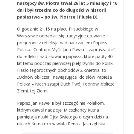
następcy św. Piotra trwał 26 lat 5 miesięcy i 16
dni i był trzecim co do długości w historii
papiestwa – po św. Piotrze i Piusie IX.
O godzinie 21.15 na placu Piłsudskiego w
Warszawie odbędzie się tradycyjne czuwanie
połączone z refleksją nad nauczaniem Papieża
Polaka. Centrum Myśli Jana Pawła II zaprasza dziś
do refleksji nad słowami papieża, które padły 40
lat temu podczas pierwszej pielgrzymki do Polski.
Hasło tegorocznych obchodów 2 kwietnia to
„Odnów oblicze!” nawiązujące do słów Papieża
Polaka – Niech zstąpi Duch Twój i odnowi oblicze
Ziemi, tej Ziemi.
Papież Jan Paweł II był szczególnie Polakom,
którym dawał nadzieję. Mieszkańcy Kutna
pamiętają nauki Ojca Świętego o czym dziś na
ulicach Kutna rozmawiała Renata Jastrzębska.