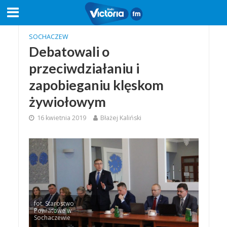
SOCHACZEW
Debatowali o
przeciwdziałaniu i
zapobieganiu klęskom
żywiołowym
16 kwietnia 2019
Błażej Kaliński
fot. Starostwo
Powiatowe w
Sochaczewie