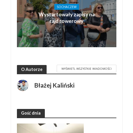
SOCHACZEW
Wystartowały zapisy na
rajd rowerowy
WYŚWIETL WSZYSTKIE WIADOMOŚCI
O Autorze
Błażej Kaliński
Gość dnia