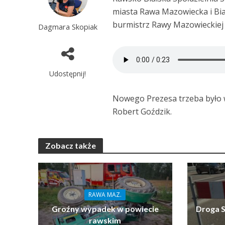
miasta Rawa Mazowiecka i Bia
burmistrz Rawy Mazowieckiej P
Dagmara Skopiak
Udostępnij!
Nowego Prezesa trzeba było w
Robert Goździk.
Zobacz także
RAWA MAZ.
Groźny wypadek w powiecie
Droga S
rawskim