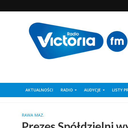
AKTUALNOŚCI
RADIO
AUDYCJE
LISTY 
RAWA MAZ.
Prezes Spółdzielni 