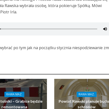
ła Rawska wybrała osobę, która pokieruje Spółką. Mówi
iotr Irla.
ybrać po tym jak na początku stycznia niespodziewanie zm
RAWA MAZ.
RAWA MAZ.
tolniki – Grabice będzie
Powiat Rawski planuje bud
remontowana
schronów