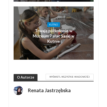
KUTNO
Trwają półkolonie w
Muzeum Pałac Saski w
Kutnie
WYŚWIETL WSZYSTKIE WIADOMOŚCI
O Autorze
Renata Jastrzębska