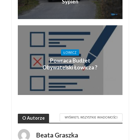
Sypień
ŁOWICZ
Powraca Budżet
Obywatelski Łowicza ?
WYŚWIETL WSZYSTKIE WIADOMOŚCI
O Autorze
Beata Graszka