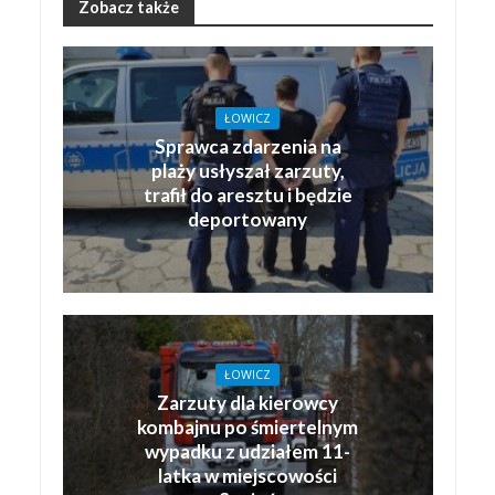
Zobacz także
ŁOWICZ
Sprawca zdarzenia na
plaży usłyszał zarzuty,
trafił do aresztu i będzie
deportowany
ŁOWICZ
Zarzuty dla kierowcy
kombajnu po śmiertelnym
wypadku z udziałem 11-
latka w miejscowości