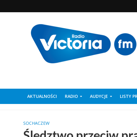
AKTUALNOŚCI
RADIO
AUDYCJE
LISTY 
SOCHACZEW
Śledztwo przeciw p