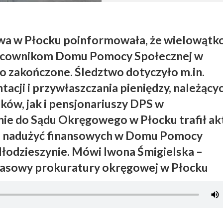
wa w Płocku poinformowała, że wielowąt
racownikom Domu Pomocy Społecznej w
o zakończone. Śledztwo dotyczyło m.in.
acji i przywłaszczania pieniędzy, należący
ów, jak i pensjonariuszy DPS w
ie do Sądu Okręgowego w Płocku trafił ak
e nadużyć finansowych w Domu Pomocy
łodzieszynie. Mówi Iwona Śmigielska –
rasowy prokuratury okręgowej w Płocku