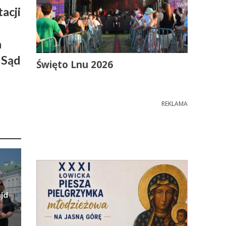
acji
a
 Sąd
Święto Lnu 2026
REKLAMA
jd