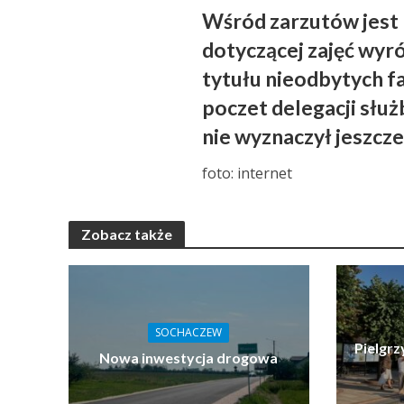
Wśród zarzutów jest 
dotyczącej zajęć wyr
tytułu nieodbytych fa
poczet delegacji służ
nie wyznaczył jeszcz
foto: internet
Zobacz także
SOCHACZEW
Pielgrz
Nowa inwestycja drogowa