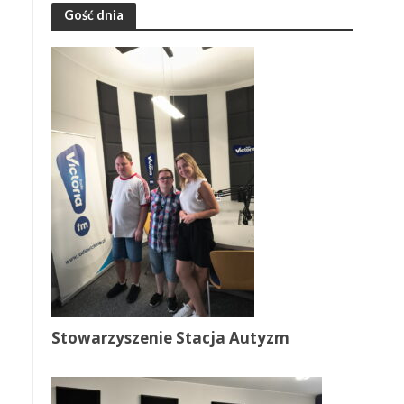
Gość dnia
Stowarzyszenie Stacja Autyzm