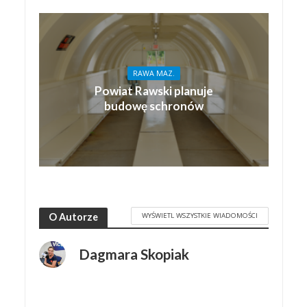
RAWA MAZ.
Powiat Rawski planuje
budowę schronów
WYŚWIETL WSZYSTKIE WIADOMOŚCI
O Autorze
Dagmara Skopiak