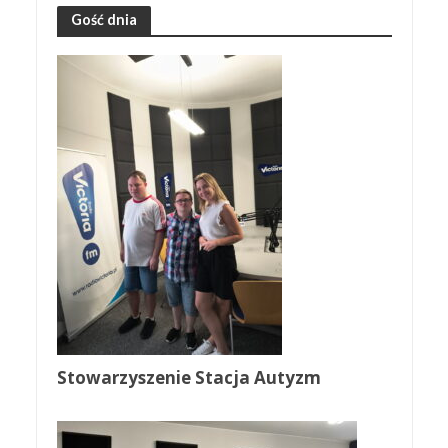
Gość dnia
Stowarzyszenie Stacja Autyzm