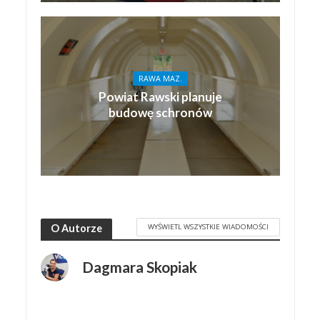
RAWA MAZ.
Powiat Rawski planuje
budowę schronów
WYŚWIETL WSZYSTKIE WIADOMOŚCI
O Autorze
Dagmara Skopiak