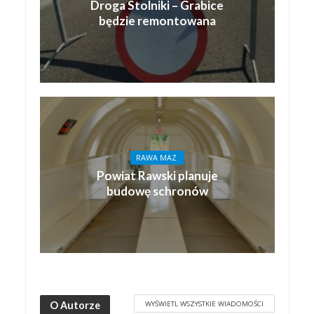
Droga Stolniki – Grabice
będzie remontowana
RAWA MAZ.
Powiat Rawski planuje
budowę schronów
WYŚWIETL WSZYSTKIE WIADOMOŚCI
O Autorze