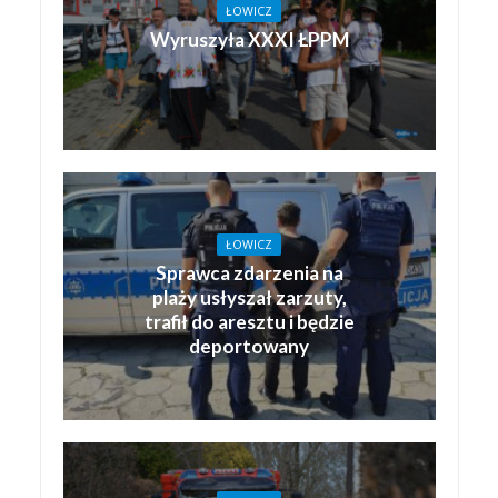
ŁOWICZ
Wyruszyła XXXI ŁPPM
ŁOWICZ
Sprawca zdarzenia na
plaży usłyszał zarzuty,
trafił do aresztu i będzie
deportowany