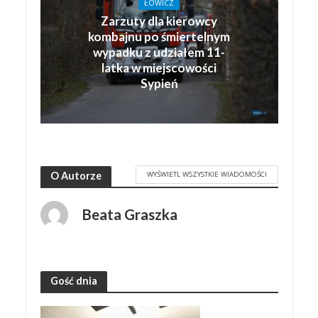
ŁOWICZ
Zarzuty dla kierowcy
kombajnu po śmiertelnym
wypadku z udziałem 11-
latka w miejscowości
Sypień
WYŚWIETL WSZYSTKIE WIADOMOŚCI
O Autorze
Beata Graszka
Gość dnia