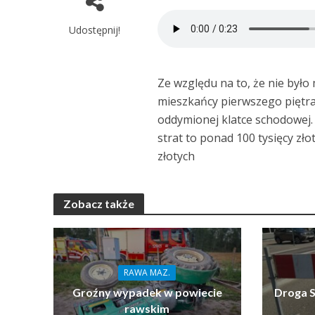
Udostępnij!
Ze względu na to, że nie było
mieszkańcy pierwszego piętra
oddymionej klatce schodowej. 
strat to ponad 100 tysięcy zł
złotych
Zobacz także
RAWA MAZ.
Groźny wypadek w powiecie
Droga S
rawskim