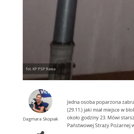
fot. KP PSP Rawa
Jedna osoba poparzona zabra
(29.11.) jaki miał miejsce w b
około godziny 23. Mówi star
Dagmara Skopiak
Państwowej Straży Pożarnej w