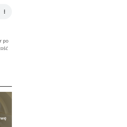
r po
tość
owę