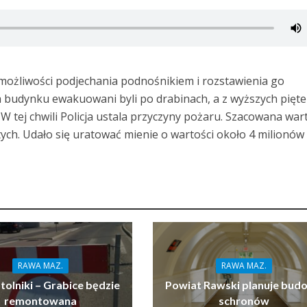
 możliwości podjechania podnośnikiem i rozstawienia go
 budynku ewakuowani byli po drabinach, a z wyższych pięte
W tej chwili Policja ustala przyczyny pożaru. Szacowana war
otych. Udało się uratować mienie o wartości około 4 milionów
RAWA MAZ.
RAWA MAZ.
tolniki – Grabice będzie
Powiat Rawski planuje bud
remontowana
schronów