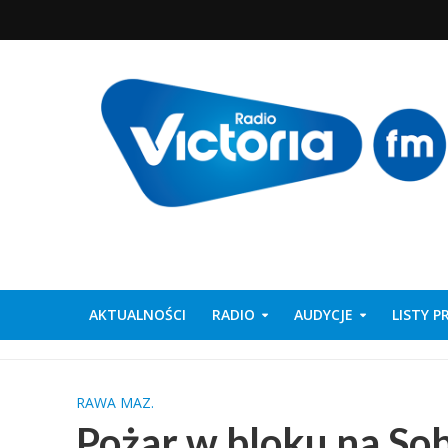
AKTUALNOŚCI
RADIO
AUDYCJE
LISTY 
RAWA MAZ.
Pożar w bloku na So