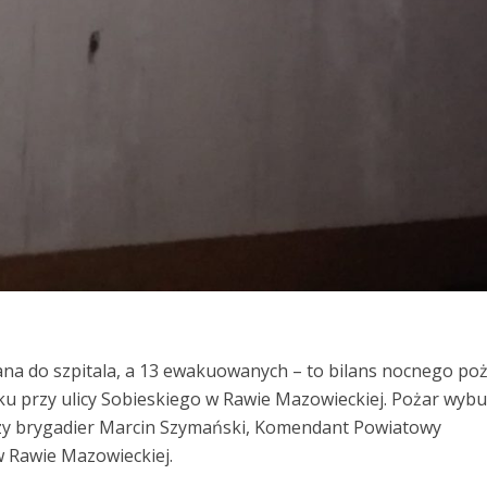
na do szpitala, a 13 ewakuowanych – to bilans nocnego po
loku przy ulicy Sobieskiego w Rawie Mazowieckiej. Pożar wybu
szy brygadier Marcin Szymański, Komendant Powiatowy
 Rawie Mazowieckiej.