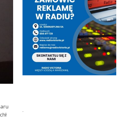
żaru
.
chł