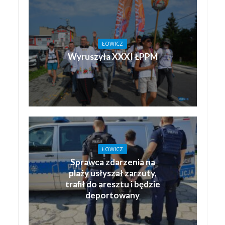
ŁOWICZ
Wyruszyła XXXI ŁPPM
ŁOWICZ
Sprawca zdarzenia na
plaży usłyszał zarzuty,
trafił do aresztu i będzie
deportowany