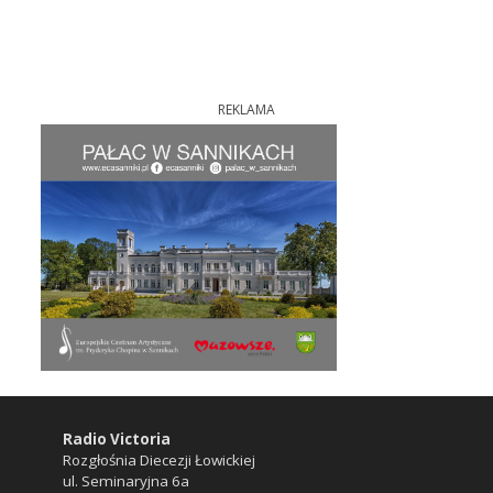
REKLAMA
Radio Victoria
Rozgłośnia Diecezji Łowickiej
ul. Seminaryjna 6a