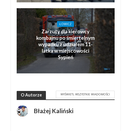
ŁOWICZ
Zarzuty dla kierowcy
kombajnu po śmiertelnym
wypadku z udziałem 11-
latka w miejscowości
Sypień
WYŚWIETL WSZYSTKIE WIADOMOŚCI
O Autorze
Błażej Kaliński