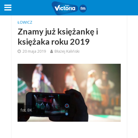
ŁOWICZ
Znamy już księżankę i
księżaka roku 2019
20 maja 2019
Błażej Kaliński
fot. BK