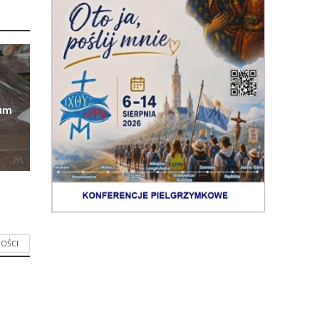
eum
OŚCI