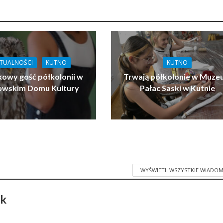
TUALNOŚCI
KUTNO
KUTNO
owy gość półkolonii w
Trwają półkolonie w Muz
owskim Domu Kultury
Pałac Saski w Kutnie
WYŚWIETL WSZYSTKIE WIADOM
ak