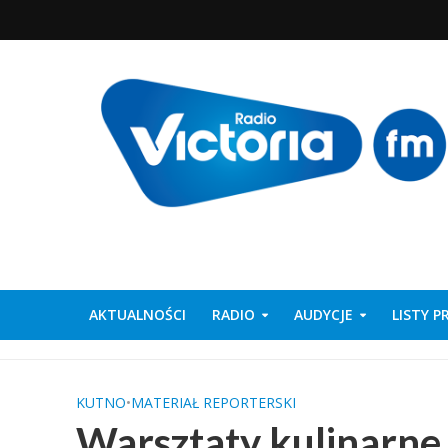
AKTUALNOŚCI
RADIO
AUDYCJE
LISTY 
KUTNO
•
MATERIAŁ REPORTERSKI
Warsztaty kulinarne