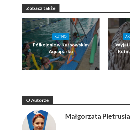
Zobacz także
KUTNO
AK
Półkolonie w Kutnowskim
Wyjątk
Aquaparku
Kutn
O Autorze
Małgorzata Pietrusi