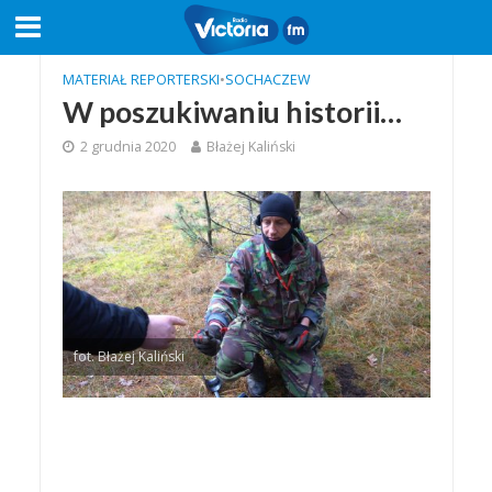
MATERIAŁ REPORTERSKI
•
SOCHACZEW
W poszukiwaniu historii…
2 grudnia 2020
Błażej Kaliński
fot. Błażej Kaliński