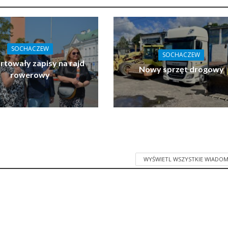
SOCHACZEW
SOCHACZEW
towały zapisy na rajd
Nowy sprzęt drogowy
rowerowy
WYŚWIETL WSZYSTKIE WIADOM