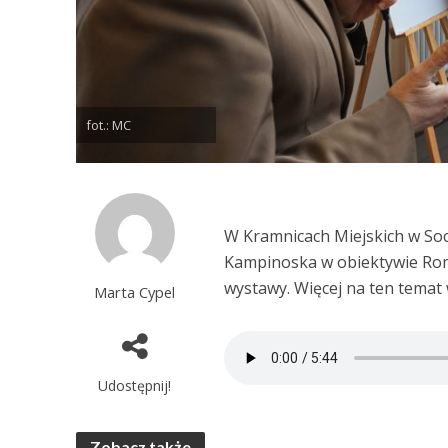
fot.: MC
W Kramnicach Miejskich w So
Kampinoska w obiektywie Roma
wystawy. Więcej na ten temat 
Marta Cypel
Udostępnij!
Zobacz także