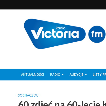
AKTUALNOŚCI
RADIO
AUDYCJE
LISTY 
SOCHACZEW
60 zdjęć na 60-leci