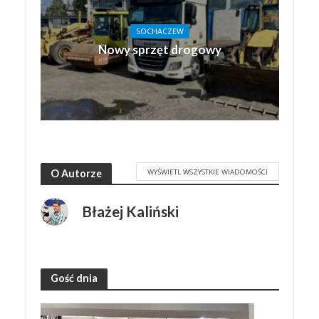
SOCHACZEW
Nowy sprzęt drogowy
WYŚWIETL WSZYSTKIE WIADOMOŚCI
O Autorze
Błażej Kaliński
Gość dnia