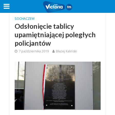
SOCHACZEW
Odsłonięcie tablicy
upamiętniającej poległych
policjantów
7 października 2019
Błażej Kaliński